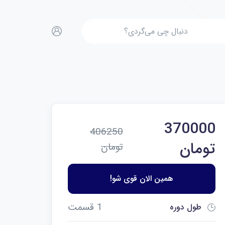
370000
406250
تومان
تومان
همین الان قوی شو!
1 قسمت
طول دوره