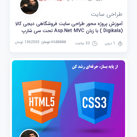
طراحی سایت
آموزش پروژه محور طراحی سایت فروشگاهی دیجی کالا
(Digikala ) با زبان Asp.Net MVC تحت سی شارپ
(#C)
1125000 تومان
1062500 تومان
1 درس
53 ساعت