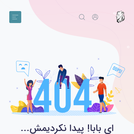
ای بابا! پیدا نکردیمش...