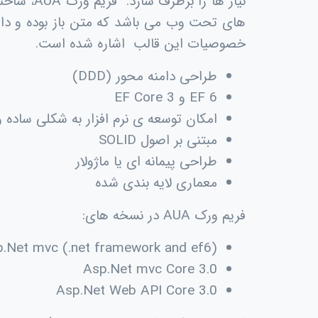
نیاز ها را برطرف سازد. فریم ورک
AUA
، ساخت
های تحت وب می باشد که متن باز بوده و دارا
خصوصیات این قالب اشاره شده است.
طراحی دامنه محور (
DDD
)
EF 6
و
EF Core 3
امکان توسعه ی نرم افزار به شکلی ساده 
مبتنی بر اصول
SOLID
طراحی پیمانه ای یا ماژولار
معماری لایه بندی شده
فریم ورک
AUA
در نسخه های
:
.Net mvc (.net framework and ef6)
Asp.Net mvc Core 3.0
Asp.Net Web API Core 3.0