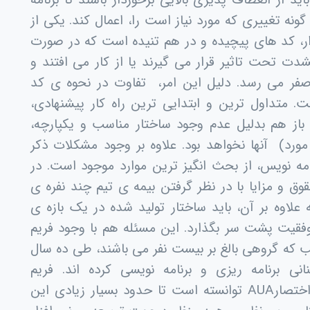
 از انعطاف پذیری بالایی برخوردار باشند تا برنامه
گونه تغییری که مورد نیاز است را، اعمال کند. یکی از
ر، کد های پیچیده و در هم تنیده است که در صورت
 تحت تاثیر قرار می گیرند یا از کار می افتند و
 صفر می رسد. دلیل این امر، تفاوت در نحوه ی کد
. متداول ترین و ابتدایی ترین راه کار پیشنهادی،
باز هم بدلیل عدم وجود ساختار مناسب و یکپارچه،
ورد) آنها نخواهد بود. علاوه بر وجود مشکلات ذکر
امه نویس، از بحث انگیز ترین موارد موجود است. در
 و مزایا با در نظر گرفتن بیمه ی تیم چند نفره ی
علاوه بر آن، باید ساختار تولید شده در یک بازه ی
موفقیت پشت سر بگذارد. این مسئله هم با وجود فریم
که گروهی بالغ بر بیست نفر می باشند، طی ده سال
نی برنامه ریزی و برنامه نویسی کرده اند. فریم
اختصار
AUA
توانسته است تا حدود بسیار زیادی این