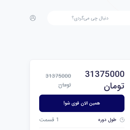
31375000
31375000
تومان
تومان
همین الان قوی شو!
1 قسمت
طول دوره