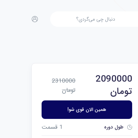
2090000
2310000
تومان
تومان
همین الان قوی شو!
1 قسمت
طول دوره