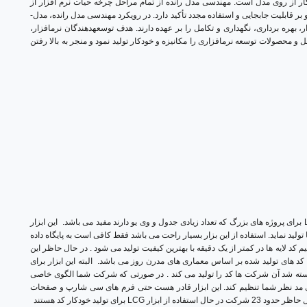
ار از روی مدل است. مهندسی مدل ­رانده از تمام مراحل چرخه حیات نرم ­افزار از
جمله تحلیل، طراحی، پیاده­ سازی، استقرار، نگهداری پشتیبانی می­ کند و بر قابلیت جابجایی و استفاده مجدد تأکید دارد. در رویکرد مهندسی مدل­ رانده، مدل­
هره­ برداری، نگهداری و تکامل را بر عهده دارند. هدف توسعهدهندگان نرم­افزار،
ل و محصولات توسعه نرمافزاری را مکانیزه و خودکار تولید نمود و منجر به بالا رفتن
این ابزار
تولید نماید.
استفاده از این بزار بسیار راحت می باشد فقط کافی است به پایگاه داده
لایه ها در کمتر از یک دقیقه با بهترین کیفیت تولید می شود . در حال حاظر این
البته این ابزار برای
شد آن شرکت ها کد را تولید می کند .
در صورتی که شرکت شما الگوی خاصی
لگوی مد نظر شما تنظیم کند. این ابزار قادر هست حتی فرم های سی شارپ و صفحات
در حال استفاده از ابزار LCG برای تولید خودکار کد هستند