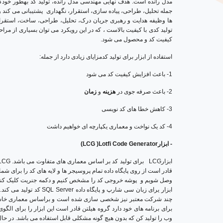
مدل­ رانده است. هدف نهایی مهندسی مدل ­رانده، تولید کد بهطور خودک
ها وظیفه هدایت و رهبری جریان درک، تحلیل، طراحی، ساخت، استقرار، ب
تولید کدی با کیفیت بالاست ، که در این رویکرد می­ توان بسیاری از مراح
کیفیت کد و محصول می­ شود.
استفاده از ابزار برای تولید کدمزایای زیادی دارد از جمله:
1- باعث افزایش کیفیت کد می شود
2- باعث صرفه جوی در
هزینه
و
زمان
3- کاهش خطا های کد نویسی
4- کد یک نواخت و معماری یکپارچه ای خواهیم داشت
- ابزار
Lotfi Code Generator(
(LCG
ابزارLCG برای تولید کد بر اساس معماری های متفاوت می باشد
. LCG برای پروژه های بزرگ که تعداد زیادی جدول و وی یو دارند مفید می باشد.
قادر است از روی پایگاه داده تمام پروسیجر ها و لایه های کد را برای شما 
وصل شویم و پوشه خروجی کد را مشخص کنیم و دکمه جنریت کلیک کنیم کد 
ابزار یرای زبان سی شارپ و پایگاه داده SQL Server کد تولید می کند. کد های تولید شده بر اساس معماری های مدرن روز می باشد.
چند شرکت معتبر نیز شخصی سازی شده است و براساس معماری خاسته 
برای برنامه های خود دارد گروه هیلتن قادر است این ابزار را برای ا
وب را تولید کن که بدون هیچ گونه مشکلی قابل استفاده می باشد.
در حال حاظر حدود 23 شرکت 