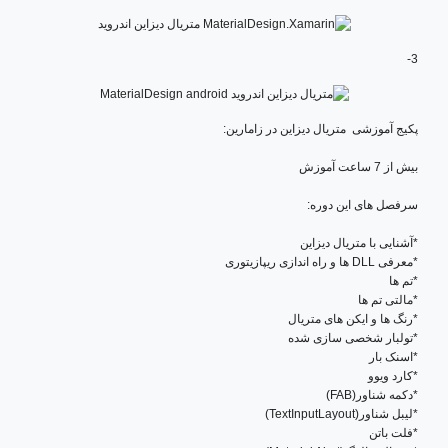
3-
پکیج آموزشی متریال دیزاین در زامارین:
بیش از 7 ساعت آموزش
سرفصل های این دوره:
*آشنایی با متریال دیزاین
*معرفی DLL ها و راه اندازی ریپازیتوری
*تم ها
*مالتی تم ها
*رنگ ها و ایکن های متریال
*تولبار شخصی سازی شده
*اسنک بار
*کارد ویوو
*دکمه شناور(FAB)
*لیبل شناور(TextInputLayout)
*فلت باتن