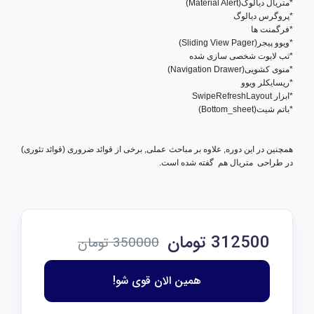
*متریال دیالوگ(Material Alert)
*پروگرس دیالوگ
*فرگمنت ها
*ویوو پیجر(Sliding View Pager)
*تب لایوت شخصی سازی شده
*منوی کشویی(Navigation Drawer)
*ریسایکلر ویوو
*ابزار SwipeRefreshLayout
*باتم شیت(Bottom_sheet)
همچنین در این دوره, علاوه بر مباحث عملی, برخی از قوائد ضروری (قوائد تئوری)
در طراحی متریال هم گفته شده است.
312500 تومان
350000 تومان
همین الان قوی شو!