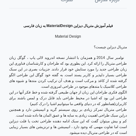
فیلم آموزش
متریال دیزاین MaterialDesign
به زبان
فارسی
Material Design
متریال دیزاین چیست؟
نوامبر سال 2014 و همزمان با انتشار نسخه اندروید لالی پاپ ، گوگل زبان
طراحی متریال را ارائه کرد. این بطوری بود که طراحان و کارشناسان فناوری این
زبان طراحی جدید را مورد ستایش خود قرار دادند. جزییات بصری در این سبک
طراحی بسیار دلپذیر و کاربر پسند است. به گفته خود گوگل این طراحی الگو
گرفته شده از کاغذ و مرکب است و هدف آن ترکیب کردن متدها و شیوه های
طراحی کلاسیک با متدهای موجود در طراحی امروزی است.
الگوی فکری طراحان این زبان از جهان طبیعی گرفته شده و خط فکر آنها در این
طراحی این بود که اشیا در محیط طراحی باید قابل درک و لمس باشند برای
کاربران(همانطور که در دنیای واقعی ما میتوانیم اشیا را درک کنیم)
طراحی متریال تمرکز زیادی بر روی سیستم گرید و انیمیشن دارد و همچنین
دراین سبک طراحی اهمیت زیادی به سایه ها و عمق المان ها داده شده است.
کم و بیش میتوان گفت که این سبک ادامه دهنده طراحی تخت یا فلت دیزاین
است اما تفاوت مهمی که وجود دارد ، انیمیشن ها و ترنزیشن های بسیار زیبایی
است که در طراحی متریال دیده میشود.