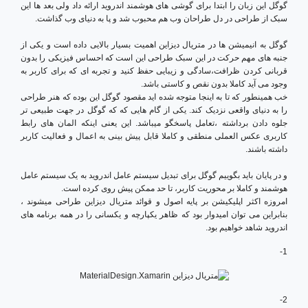
گوگل این زبان را ابتدا برای گوشی های هوشمند اندروید ارائه داد ولی بعد ها این
سبک از طراحی در دل طراحان وب هم محبوب شد و پا به دنیای وب گذاشت.
گوگل به انیمیشن ها در متریال دیزاین اهمیت بسیار بالایی داده است و یکی از
جنبه های مهم حرکت در این سبک طراحی این است که احساس فیزیکی را بدون
قربانی کردن ظرافت،سادگی و زیبایی حفظ کنید و تجربه ای که برای کاربر به
وجود می آید کاملا بدون نقص و کاستی باشد.
خب همینطور که تا به اینجا متوجه شده اید مقصود گوگل این بوده که هنر طراحی
را به دنیای واقعی نزدیک کند. یکی از گام هایی که که گوگل در جهت طبیعی تر
جلوه دادن برداشته ،تعامل پاسخگو میباشد. این یعنی اینکه المان های رابط
کاربری عکس العملی منطقی و کاملا قابل پیش بینی به اعمال و فعالیت کاربر
داشته باشند.
و در پایان باید بگوییم گوگل برای تبدیل سیستم عامل اندروید به یک سیستم عامل
هوشمند و کاملا بر محوریت کاربر، تا حد ممکن پیش روی کرده است.
امروزه اکثر اپلیکیشن بر پایه اصول و قوائد متریال دیزاین طراحی میشوند ،
بنابراین می توان امیدوار بود که ظاهر یکپارچه و یکسانی را در همه برنامه های
اندروید شاهد خواهیم بود.
1-
2-