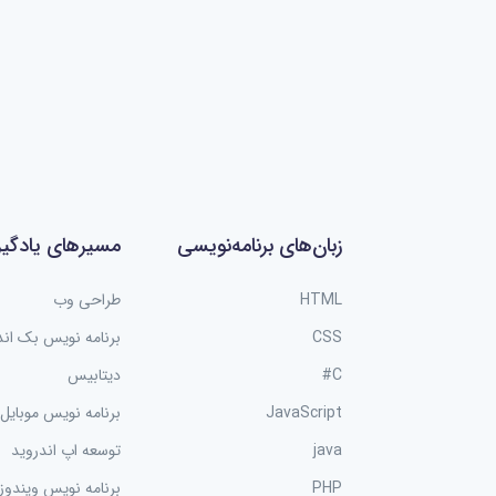
ه نویسی موبایل
برنامه نویسی موبایل
متریال دیزاین Material
آموزش زامارین Xamarin
D
زبان‌های برنامه‌نویسی
مسیرهای یادگی
1 دوره
HTML
طراحی وب
CSS
برنامه نویس بک اند
C#
دیتابیس
JavaScript
برنامه نویس موبایل
java
توسعه اپ اندروید
PHP
برنامه نویس ویندوز