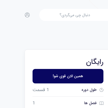
رایگان
همین الان قوی شو!
1 قسمت
طول دوره
1
فصل ها