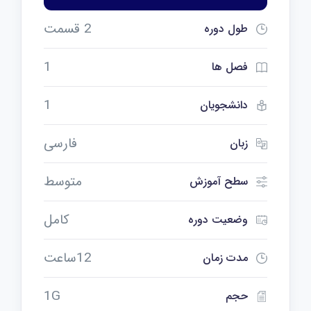
2 قسمت
طول دوره
1
فصل ها
1
دانشجویان
فارسی
زبان
متوسط
سطح آموزش
کامل
وضعیت دوره
12ساعت
مدت زمان
1G
حجم