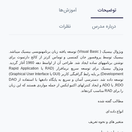
توضیحات
آموزش‌ها
درباره مدرس
نظرات
ویژوال بیسیک ( Visual Basic) توسعه یافته زبان برنامهنویسی بیسیک میباشد.
بیسیک توسط پروفسور جان کمنسی و توماس کرتز از کالج دارتموث برای
نوشتن برنامههای ساده ایجاد شد. طراحی آن از اواسط دهه 1960 آغاز گردید.
ویژوال بیسیک برای توسعه سریع نرمافزار (RAD یا Rapid Application
Development) بر پایه رابط گرافیگی کاربر (GUI یا Graphical User Interface)
توسعه داده شد. دسترسی آسان و سریع به پایگاه دادهها با استفاده از DAO
,RDO یا ADO و ایجاد کنترلهای اکتیو ایکس از جمله مواردی هستند که این زبان
را برای RAD مناسب کردهاند.
مطالب گفته شده
انواع داده ای
متغیر های و نحوه تعریف
دستورات شرطی