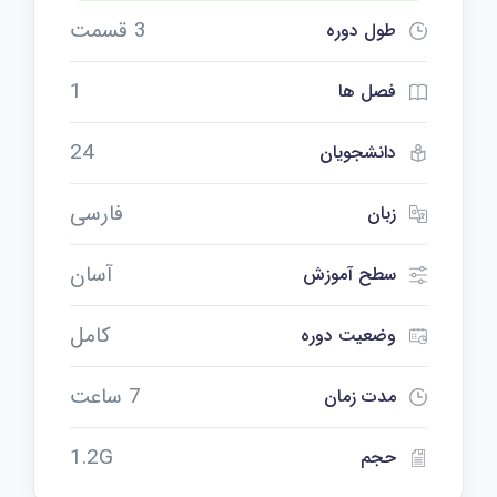
3 قسمت
طول دوره
1
فصل ها
24
دانشجویان
فارسی
زبان
آسان
سطح آموزش
کامل
وضعیت دوره
7 ساعت
مدت زمان
1.2G
حجم