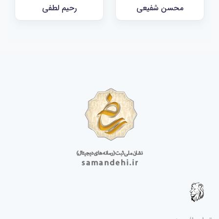
محسن شفیعی
رحیم لطفی