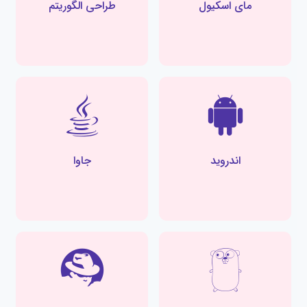
مای اسکیول
طراحی الگوریتم
اندروید
جاوا