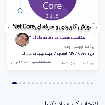
برنامه نویسی وب
دروه Asp.net MVC Core جهت ورود به بازار کار
1125000 تومان
1037500 تومان
1 درس
15 ساعت
انتخاب کن و یاد بگیر!