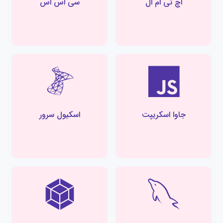
اچ تی ام ال
سی اس اس
جاوا اسکریپت
اسکیول سرور