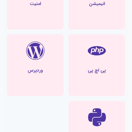
انیمیشن
امنیت
پی اچ پی
وردپرس