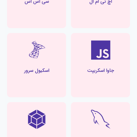
اچ تی ام ال
سی اس اس
جاوا اسکریپت
اسکیول سرور