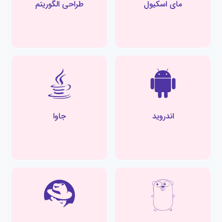
مای اسکیول
طراحی الگوریتم
اندروید
جاوا