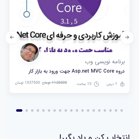
برنامه نویسی وب
دروه Asp.net MVC Core جهت ورود به بازار کار
1125000 تومان
1037500 تومان
1 درس
15 ساعت
انتخاب کن و یاد بگیر!