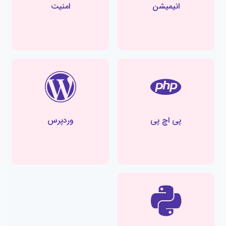
انیمیشن
امنیت
پی اچ پی
وردپرس