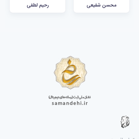
محسن شفیعی
رحیم لطفی