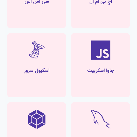
اچ تی ام ال
سی اس اس
جاوا اسکریپت
اسکیول سرور