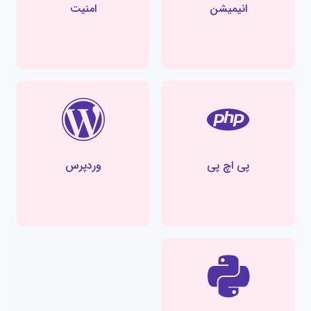
انیمیشن
امنیت
پی اچ پی
وردپرس