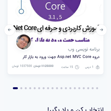
برنامه نویسی وب
دروه Asp.net MVC Core جهت ورود به بازار کار
1125000 تومان
1037500 تومان
1 درس
15 ساعت
انتخاب کن و یاد بگیر!