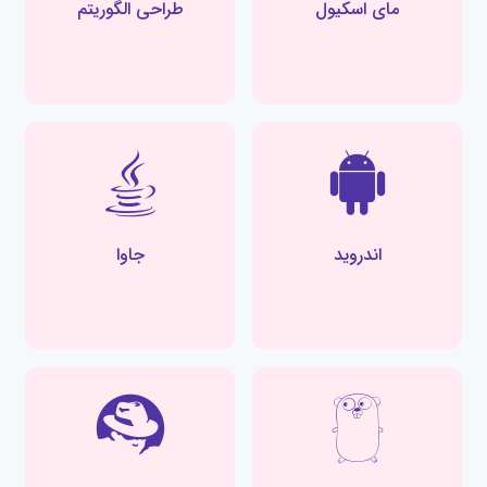
مای اسکیول
طراحی الگوریتم
اندروید
جاوا