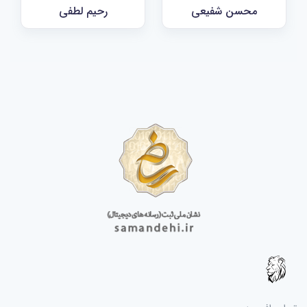
محسن شفیعی
رحیم لطفی