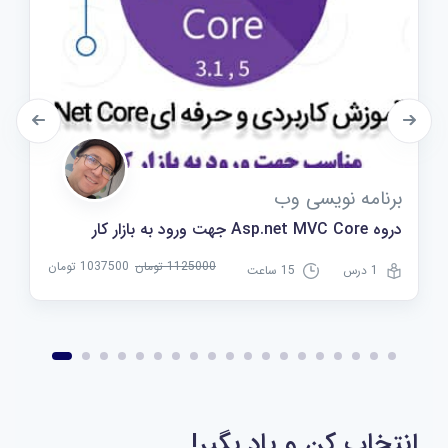
برنامه نویسی وب
دروه Asp.net MVC Core جهت ورود به بازار کار
1125000 تومان
1037500 تومان
1 درس
15 ساعت
انتخاب کن و یاد بگیر!