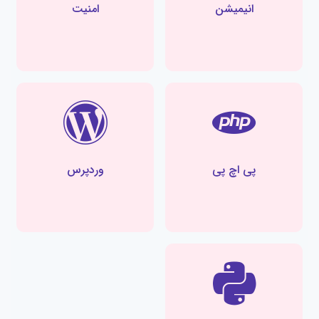
انیمیشن
امنیت
پی اچ پی
وردپرس