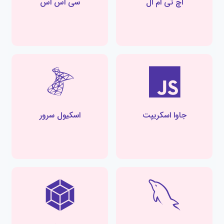
اچ تی ام ال
سی اس اس
جاوا اسکریپت
اسکیول سرور