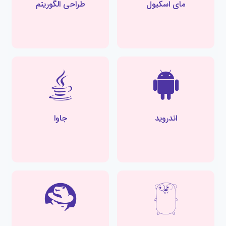
مای اسکیول
طراحی الگوریتم
اندروید
جاوا