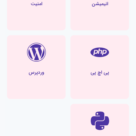
انیمیشن
امنیت
پی اچ پی
وردپرس