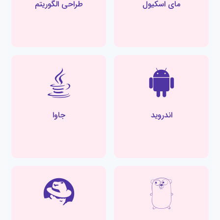
مای اسکیول
طراحی الگوریتم
اندروید
جاوا