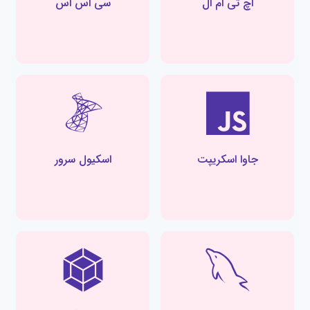
اچ تی ام ال
سی اس اس
جاوا اسکریپت
اسکیول سرور