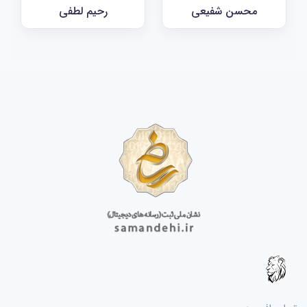
محسن شفیعی
رحیم لطفی