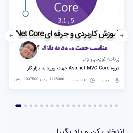
برنامه نویسی وب
دروه Asp.net MVC Core جهت ورود به بازار کار
1125000 تومان
1037500 تومان
1 درس
15 ساعت
انتخاب کن و یاد بگیر!