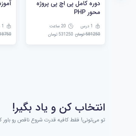
دوره کامل پی اچ پی پروژه
آموزش  MVC
محور PHP
1 درس
20 ساعت
1 درس
581250 تومان
531250 تومان
718750 توم
انتخاب کن و یاد بگیر!
تو می‌تونی! فقط کافیه قدرت شروع ناقص رو باور کن