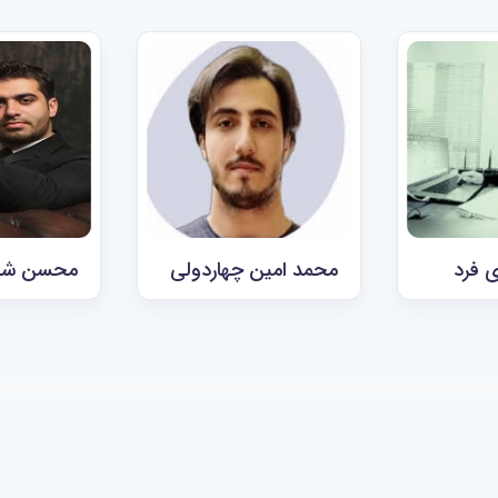
 فرد
محمد امین چهاردولی
محسن شف