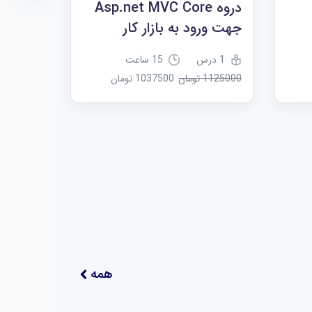
دروه Asp.net MVC Core
پکیج پر
جهت ورود به بازار کار
100 سی شارپ #C
1 درس
15 ساعت
1 درس
1125000 تومان
1037500 تومان
1062500 تومان
همه