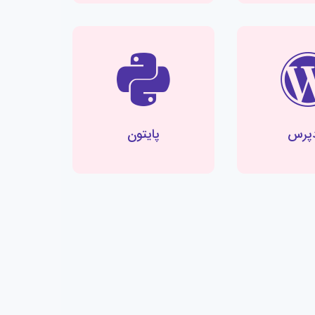
دپرس
پایتون