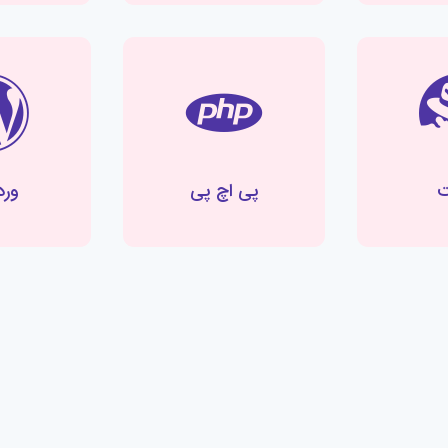
ت
پی اچ پی
ور