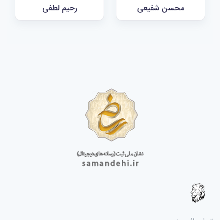
محسن شفیعی
رحیم لطفی