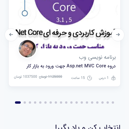
برنامه نویسی وب
دروه Asp.net MVC Core جهت ورود به بازار کار
1125000 تومان
1037500 تومان
1 درس
15 ساعت
انتخاب کن و یاد بگیر!