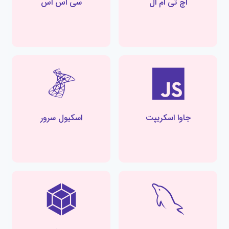
اچ تی ام ال
سی اس اس
جاوا اسکریپت
اسکیول سرور