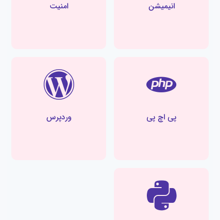
انیمیشن
امنیت
پی اچ پی
وردپرس