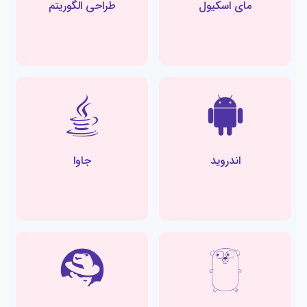
مای اسکیول
طراحی الگوریتم
اندروید
جاوا