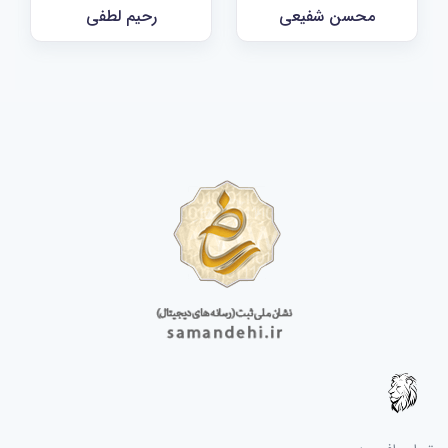
محسن شفیعی
رحیم لطفی