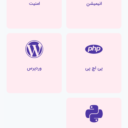
انیمیشن
امنیت
پی اچ پی
وردپرس