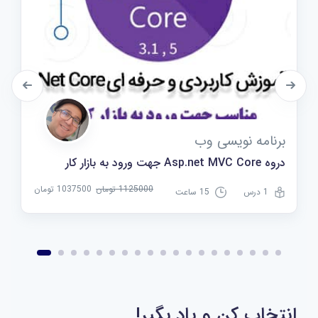
برنامه نویسی وب
دروه Asp.net MVC Core جهت ورود به بازار کار
1125000 تومان
1037500 تومان
1 درس
15 ساعت
انتخاب کن و یاد بگیر!