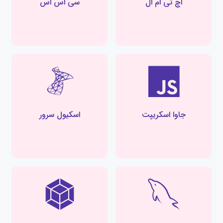
اچ تی ام ال
سی اس اس
جاوا اسکریپت
اسکیول سرور