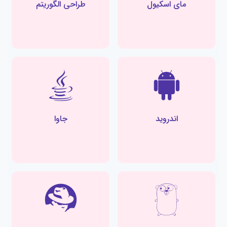
مای اسکیول
طراحی الگوریتم
اندروید
جاوا