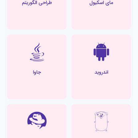
مای اسکیول
طراحی الگوریتم
اندروید
جاوا