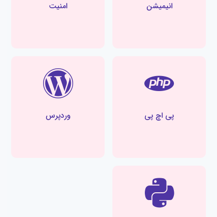
انیمیشن
امنیت
پی اچ پی
وردپرس