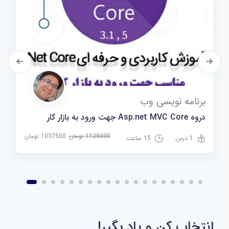
برنامه نویسی وب
دروه Asp.net MVC Core جهت ورود به بازار کار
1125000 تومان
1037500 تومان
1 درس
15 ساعت
انتخاب کن و یاد بگیر!