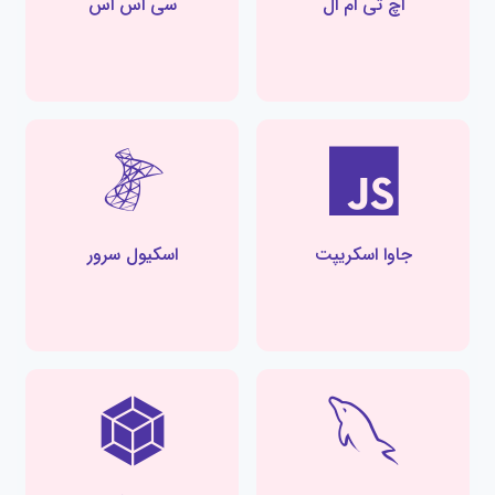
اچ تی ام ال
سی اس اس
جاوا اسکریپت
اسکیول سرور