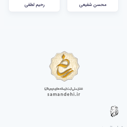
محسن شفیعی
رحیم لطفی