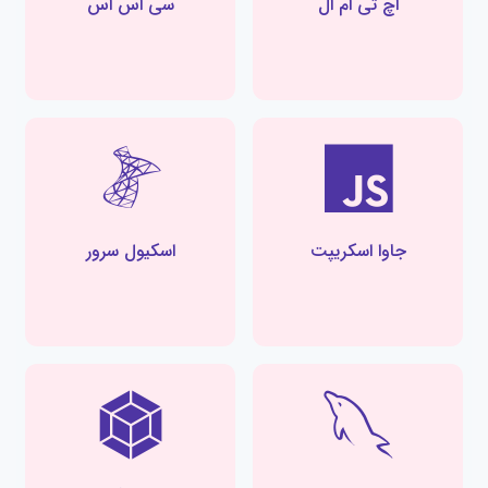
اچ تی ام ال
سی اس اس
جاوا اسکریپت
اسکیول سرور