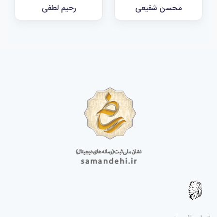
محسن شفیعی
رحیم لطفی