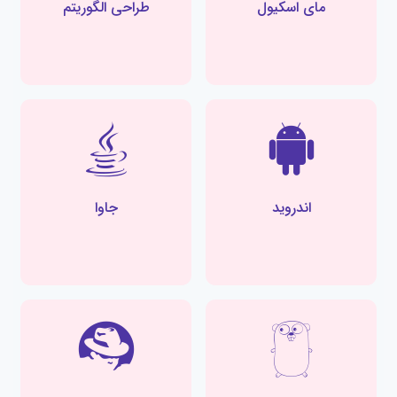
مای اسکیول
طراحی الگوریتم
اندروید
جاوا