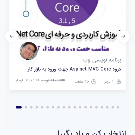
برنامه نویسی وب
دروه Asp.net MVC Core جهت ورود به بازار کار
1125000 تومان
1037500 تومان
1 درس
15 ساعت
انتخاب کن و یاد بگیر!