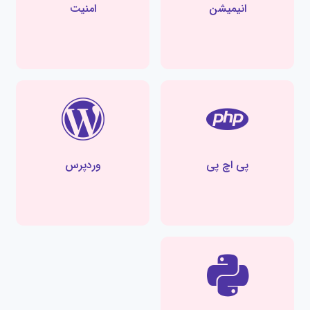
انیمیشن
امنیت
پی اچ پی
وردپرس