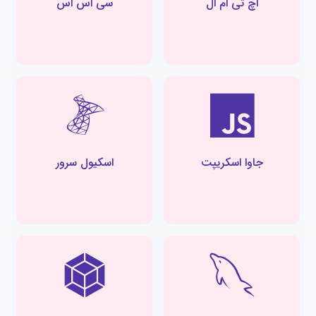
اچ تی ام ال
سی اس اس
جاوا اسکریپت
اسکیول سرور