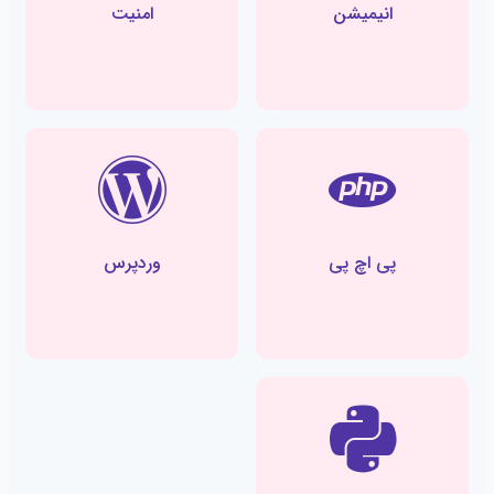
انیمیشن
امنیت
پی اچ پی
وردپرس