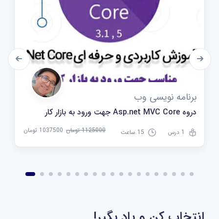
برنامه نویسی وب
دروه Asp.net MVC Core جهت ورود به بازار کار
1125000 تومان
1037500 تومان
1 درس
15 ساعت
انتخاب کن و یاد بگیر!