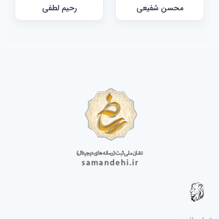
محسن شفیعی
رحیم لطفی