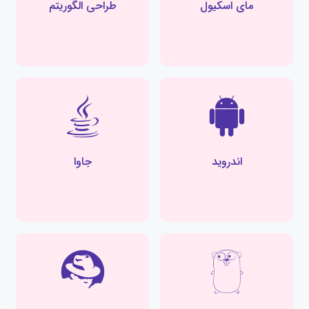
مای اسکیول
طراحی الگوریتم
اندروید
جاوا