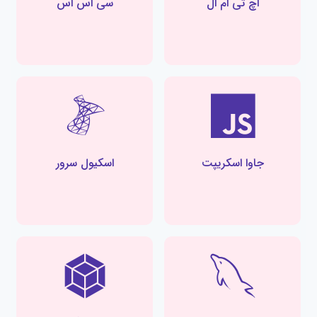
اچ تی ام ال
سی اس اس
جاوا اسکریپت
اسکیول سرور