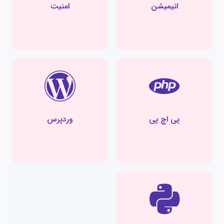
انیمیشن
امنیت
پی اچ پی
وردپرس