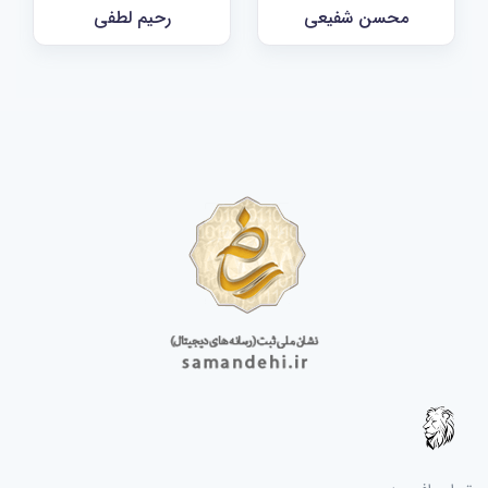
محسن شفیعی
رحیم لطفی