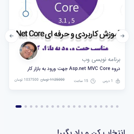
برنامه نویسی وب
دروه Asp.net MVC Core جهت ورود به بازار کار
1125000 تومان
1037500 تومان
1 درس
15 ساعت
انتخاب کن و یاد بگیر!