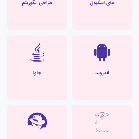
مای اسکیول
طراحی الگوریتم
اندروید
جاوا